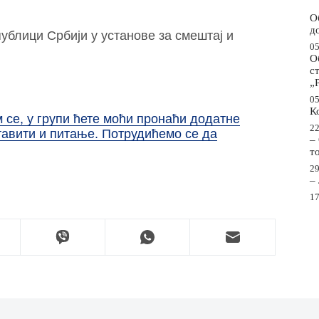
О
д
ублици Србији у установе за смештај и
05
О
с
„
05
К
се, у групи ћете моћи пронаћи додатне
22
тавити и питање. Потрудићемо се да
–
т
29
–
17