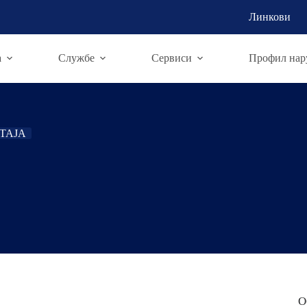
Линкови
а
Службе
Сервиси
Профил нар
ТАЈА
О