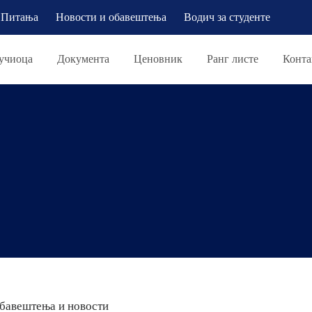
Питања
Новости и обавештења
Водич за студенте
учиоца
Документа
Ценовник
Ранг листе
Конта
бавештења и новости