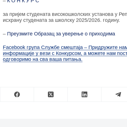
–
К О Н К У Р С
за пријем студената високошколских установа у Реп
исхрану студената за школску 2025/2026. годину.
–
Преузмите Образац за уверење о приходима
Facebook група Службе смештаја – Придружите нам 
информације у вези с Конкурсом, а можете нам пос
одговоримо на сва ваша питања.