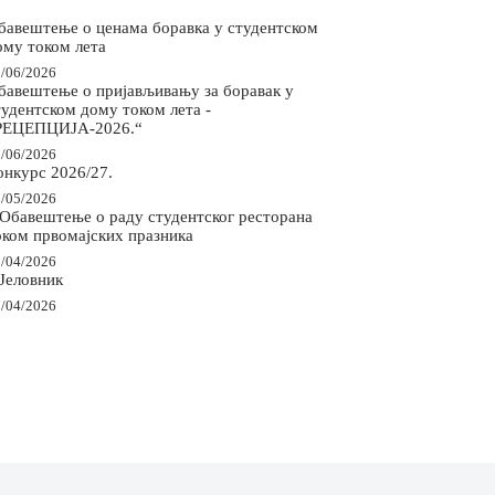
бавештење о ценама боравка у студентском
ому током лета
/06/2026
бавештење о пријављивању за боравак у
тудентском дому током лета -
РЕЦЕПЦИЈА-2026.“
/06/2026
онкурс 2026/27.
/05/2026
 Обавештење о раду студентског ресторана
оком првомајских празника
/04/2026
 Јеловник
/04/2026