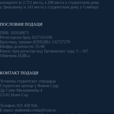
капацитет је 2.713 места, а 208 места у студентском дому
у Зрењанину и 143 места у студентском дому у Сомбору.
ПОСЛОВНИ ПОДАЦИ
ПИБ: 102028873
Регистарски број: 8227163196
Број евид. пријаве (ЕППДВ): 132727279
Шифра делатности: 55.90
Рачун: број регистра код Трговинског суда: 5 – 167
Обвезник ПДВ-а
КОНТАКТ ПОДАЦИ
Установа студентског стандарда
Студентски центар у Новом Саду
Др Симе Милошевића 4
21102 Нови Сад
Телефон: 021 458 926,
Е-маил: studentski.centar@scns.rs