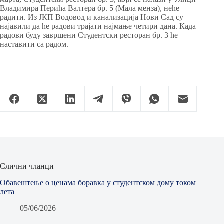
Владимира Перића Валтера бр. 5 (Мала менза), неће
радити. Из ЈКП Водовод и канализација Нови Сад су
најавили да ће радови трајати најмање четири дана. Када
радови буду завршени Студентски ресторан бр. 3 ће
наставити са радом.
Слични чланци
Обавештење о ценама боравка у студентском дому током
лета
05/06/2026