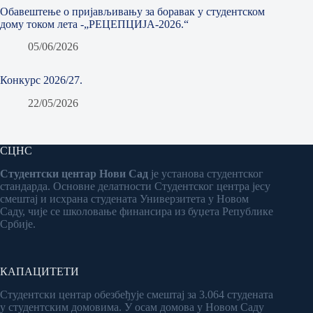
Обавештење о пријављивању за боравак у студентском
дому током лета -„РЕЦЕПЦИЈА-2026.“
05/06/2026
Конкурс 2026/27.
22/05/2026
СЦНС
Студентски центар Нови Сад
је установа студентског
стандарда. Основне делатности Студентског центра јесу
смештај и исхрана студената Универзитета у Новом
Саду, чије се школовање финансира из буџета Републике
Србије.
КАПАЦИТЕТИ
Студентски центар обезбеђује смештај за 3.064 студената
у студентским домовима. У осам домова у Новом Саду