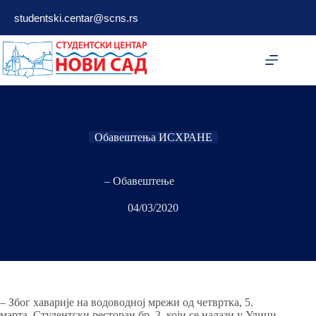
Skip
studentski.centar@scns.rs
to
content
Обавештења ИСХРАНЕ
– Обавештење
04/03/2020
– Због хаварије на водоводној мрежи од четвртка, 5.
марта, Студентски ресторан бр. 3, који се налази у Улици