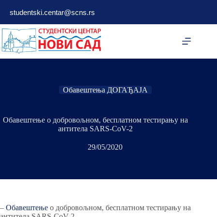
Skip
studentski.centar@scns.rs
to
content
Обавештења ДОГАЂАЈА
Обавештење о добровољном, бесплатном тестирању на
антитела SARS-CoV-2
29/05/2020
–
Обавештење
о добровољном, бесплатном тестирању на
антитела SARS-CoV-2