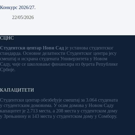
Конкурс 2026/27.
22/05/2026
СЦНС
Студентски центар Нови Сад
је установа студентског
стандарда. Основне делатности Студентског центра јесу
смештај и исхрана студената Универзитета у Новом
Саду, чије се школовање финансира из буџета Републике
Србије.
КАПАЦИТЕТИ
Студентски центар обезбеђује смештај за 3.064 студената
у студентским домовима. У осам домова у Новом Саду
капацитет је 2.713 места, а 208 места у студентском дому
у Зрењанину и 143 места у студентском дому у Сомбору.