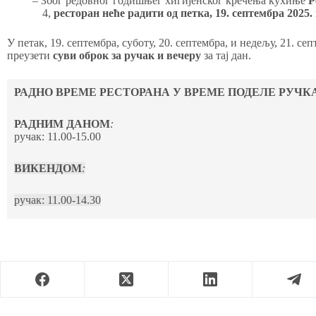
–
Због редовног годишњег хигијенског кречења кухиње
Р
4,
ресторан неће радити од петка, 19. септембра 2025. 
У петак, 19. септембра, суботу, 20. септембра, и недељу, 21. се
преузети
суви оброк за ручак и вечеру
за тај дан.
РАДНО ВРЕМЕ РЕСТОРАНА У ВРЕМЕ ПОДЕЛЕ РУЧК
РАДНИМ ДАНОМ
:
ручак: 11.00-15.00
ВИКЕНДОМ
:
ручак: 11.00-14.30