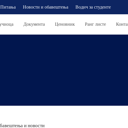
Питања
Новости и обавештења
Водич за студенте
учиоца
Документа
Ценовник
Ранг листе
Конта
бавештења и новости