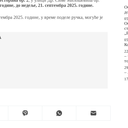
есторана бр. 2
, у улици Др. Симе Милошевића бр.
године, до недеље, 21. септембра 2025. године.
О
д
птембра 2025. године, у време поделе ручка, могуће је
05
О
с
„
А
05
К
22
–
т
29
–
17