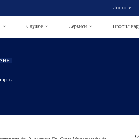
Линкови
а
Службе
Сервиси
Профил нар
РАНЕ
торана
О