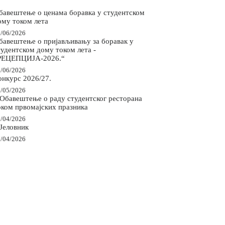
бавештење о ценама боравка у студентском
ому током лета
/06/2026
бавештење о пријављивању за боравак у
тудентском дому током лета -
РЕЦЕПЦИЈА-2026.“
/06/2026
онкурс 2026/27.
/05/2026
 Обавештење о раду студентског ресторана
оком првомајских празника
/04/2026
 Јеловник
/04/2026