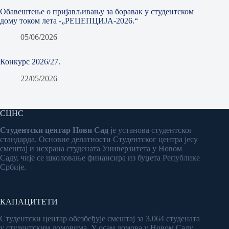
Обавештење о пријављивању за боравак у студентском
дому током лета -„РЕЦЕПЦИЈА-2026.“
05/06/2026
Конкурс 2026/27.
22/05/2026
СЦНС
Студентски центар Нови Сад
је установа студентског
стандарда. Основне делатности Студентског центра јесу
смештај и исхрана студената Универзитета у Новом
Саду, чије се школовање финансира из буџета Републике
Србије.
КАПАЦИТЕТИ
Студентски центар обезбеђује смештај за 3.064 студената
у студентским домовима. У осам домова у Новом Саду