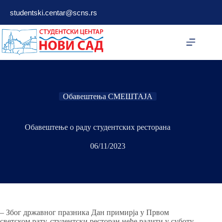
Skip
studentski.centar@scns.rs
to
content
Обавештења СМЕШТАЈА
Обавештење о раду студентских ресторана
06/11/2023
– Због државног празника Дан примирја у Првом
светском рату, студентски ресторан неће радити у суботу,