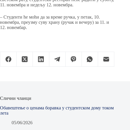
11. новембра и недељу 12. новембра.
– Студенти ће моћи да за време ручка, у петак, 10.
новембра, преузму суву храну (ручак и вечеру) за 11. и
12. новембар.
Слични чланци
Обавештење о ценама боравка у студентском дому током
лета
05/06/2026