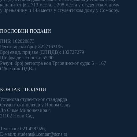
капацитет је 2.713 места, а 208 места у студентском дому
у Зрењанину и 143 места у студентском дому у Сомбору.
ПОСЛОВНИ ПОДАЦИ
ПИБ: 102028873
Регистарски број: 8227163196
Број евид. пријаве (ЕППДВ): 132727279
Шифра делатности: 55.90
Рачун: број регистра код Трговинског суда: 5 – 167
Обвезник ПДВ-а
КОНТАКТ ПОДАЦИ
Установа студентског стандарда
Студентски центар у Новом Саду
Др Симе Милошевића 4
21102 Нови Сад
Телефон: 021 458 926,
Е-маил: studentski.centar@scns.rs