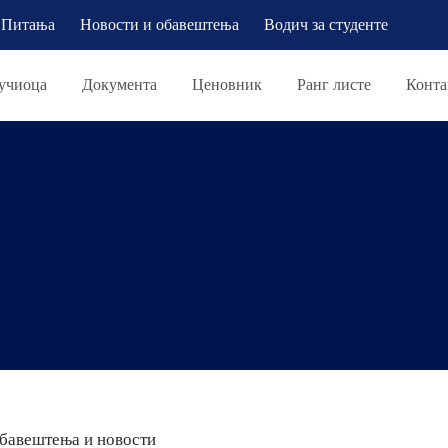
Питања
Новости и обавештења
Водич за студенте
учиоца
Документа
Ценовник
Ранг листе
Конта
бавештења и новости