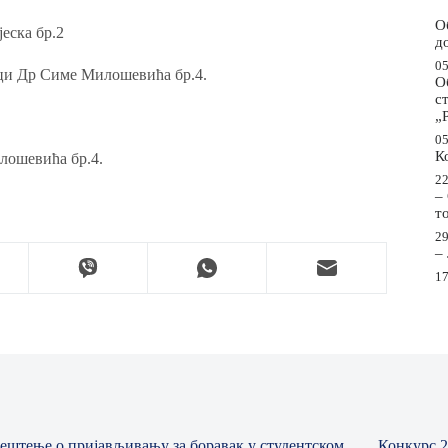
О
еска бр.2
д
05
лици Др Симе Милошевића бр.4.
О
с
„
05
К
илошевића бр.4.
22
–
т
29
–
17
ештење о пријављивању за боравак у студентском
Конкурс 2