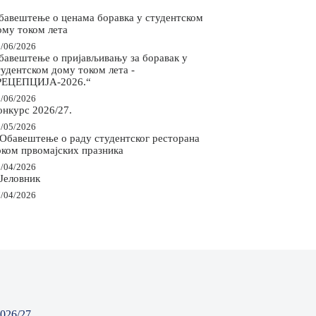
бавештење о ценама боравка у студентском
ому током лета
/06/2026
бавештење о пријављивању за боравак у
тудентском дому током лета -
РЕЦЕПЦИЈА-2026.“
/06/2026
онкурс 2026/27.
/05/2026
 Обавештење о раду студентског ресторана
оком првомајских празника
/04/2026
 Јеловник
/04/2026
026/27.