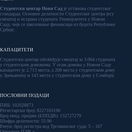
Студентски центар Нови Сад
је установа студентског
стандарда. Основне делатности Студентског центра јесу
смештај и исхрана студената Универзитета у Новом
Саду, чије се школовање финансира из буџета Републике
Србије.
КАПАЦИТЕТИ
Студентски центар обезбеђује смештај за 3.064 студената
у студентским домовима. У осам домова у Новом Саду
капацитет је 2.713 места, а 208 места у студентском дому
у Зрењанину и 143 места у студентском дому у Сомбору.
ПОСЛОВНИ ПОДАЦИ
ПИБ: 102028873
Регистарски број: 8227163196
Број евид. пријаве (ЕППДВ): 132727279
Шифра делатности: 55.90
Рачун: број регистра код Трговинског суда: 5 – 167
Обвезник ПДВ-а