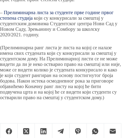
–
Прелиминарна листа за студенте прве године првог
степена студија
који су конкурисали за смештај у
студентским домовима Студентског центра Нови Сад у
Новом Саду, Зрењанину и Сомбору за школску
2020/2021. годину.
(Прелиминарна ранг листа је листа на којој се налазе
имена свих студената који су конкурисали за смештај у
студентском дому. На Прелиминарној листи се не може
видети да ли је неко остварио право на смештај или није,
може се видети колико је студената конкурисало и како
је који студент рангиран на основу постигнутог броја
бодова. Након истека осмодневног рока за приговоре
објавићемо Коначну ранг листу на којој ће бити
подвучена црта и на којој ће се видети који студенти су
остварили право на смештај у студентском дому.)