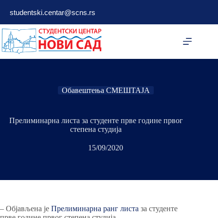
Skip
studentski.centar@scns.rs
to
content
Обавештења СМЕШТАЈА
Прелиминарна листа за студенте прве године првог
степена студија
15/09/2020
– Објављена је
Прелиминарна ранг листа
за студенте
прве године првог степена студија.