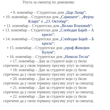
Упута за смештај по домовима:
• 9. новембар – Студентски дом
„Цар Лазар“
;
• 10. новембар – Студентски дом
„Сајмиште“
,
„Фејеш
Клара“
и
„23. Октобар“
;
• 11. новембар – Студентски дом
„Вељко Влаховић“
;
• 13. новембар – Студентски дом
„Слободан Бајић – А
крило“
;
• 14. новембар – Студентски дом
„Слободан Бајић – Б
крило“
;
• 15. новембар – Студентски дом
„проф Живојин
Ћулум“
;
• 16. новембар – Студентски дом
„Никола Тесла“
• 17. новембар – Дан за студенте који су били
спречени да у свом термину преузму упут за смештај;
• 18. новембар – Дан за студенте који су били
спречени да у свом термину преузму упут за смештај;
• 20. новембар – Дан за студенте који су били
спречени да у свом термину преузму упут за смештај;
• 21. новембар – Дан за студенте који су били
спречени да у свом термину преузму упут за смештај;
• 22. новембар – Дан за студенте који су били
спречени да у свом термину преузму упут за смештај.