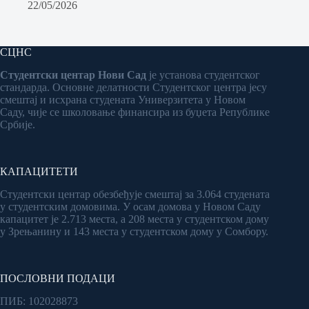
22/05/2026
СЦНС
Студентски центар Нови Сад
је установа студентског
стандарда. Основне делатности Студентског центра јесу
смештај и исхрана студената Универзитета у Новом
Саду, чије се школовање финансира из буџета Републике
Србије.
КАПАЦИТЕТИ
Студентски центар обезбеђује смештај за 3.064 студената
у студентским домовима. У осам домова у Новом Саду
капацитет је 2.713 места, а 208 места у студентском дому
у Зрењанину и 143 места у студентском дому у Сомбору.
ПОСЛОВНИ ПОДАЦИ
ПИБ: 102028873