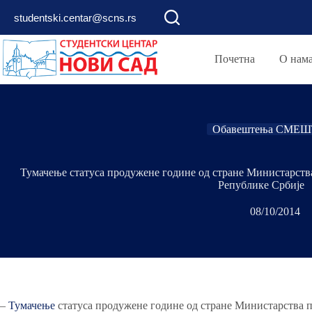
Skip
studentski.centar@scns.rs
to
content
Почетна
О нам
Обавештења СМЕШ
Тумачење статуса продужене године од стране Министарства
Републике Србије
08/10/2014
–
Тумачење
статуса продужене године од стране Министарства п