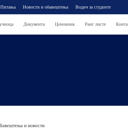
Питања
Новости и обавештења
Водич за студенте
учиоца
Документа
Ценовник
Ранг листе
Конта
бавештења и новости