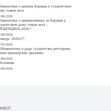
бавештење о ценама боравка у студентском
ому током лета
/06/2026
бавештење о пријављивању за боравак у
тудентском дому током лета -
РЕЦЕПЦИЈА-2026.“
/06/2026
онкурс 2026/27.
/05/2026
 Обавештење о раду студентског ресторана
оком првомајских празника
/04/2026
 Јеловник
/04/2026
026/27.