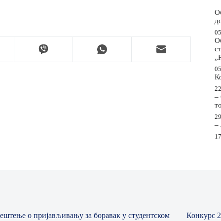
О
д
05
О
с
„
05
К
22
–
т
29
–
17
ештење о пријављивању за боравак у студентском
Конкурс 2