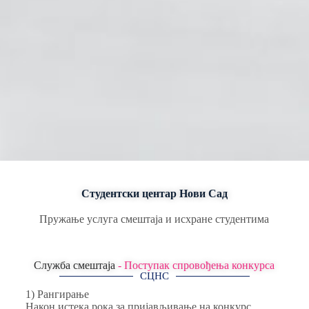
Студентски центар Нови Сад
Пружање услуга смештаја и исхране студентима
Служба смештаја
- Поступак спровођења конкурса
СЦНС
1) Рангирање
Након истека рока за пријављивање на конкурс