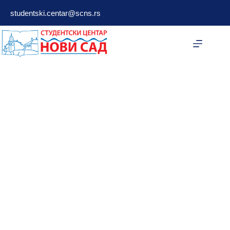
studentski.centar@scns.rs