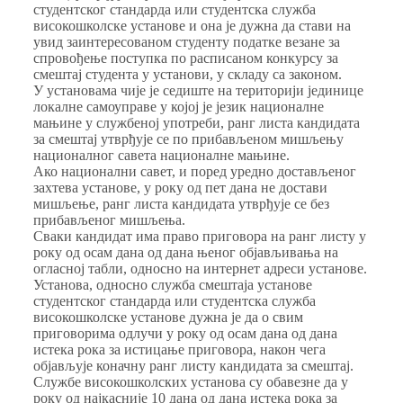
студентског стандарда или студентска служба
високошколске установе и она је дужна да стави на
увид заинтересованом студенту податке везане за
спровођење поступка по расписаном конкурсу за
смештај студента у установи, у складу са законом.
У установама чије је седиште на територији јединице
локалне самоуправе у којој је језик националне
мањине у службеној употреби, ранг листа кандидата
за смештај утврђује се по прибављеном мишљењу
националног савета националне мањине.
Ако национални савет, и поред уредно достављеног
захтева установе, у року од пет дана не достави
мишљење, ранг листа кандидата утврђује се без
прибављеног мишљења.
Сваки кандидат има право приговора на ранг листу у
року од осам дана од дана њеног објављивања на
огласној табли, односно на интернет адреси установе.
Установа, односно служба смештаја установе
студентског стандарда или студентска служба
високошколске установе дужна је да о свим
приговорима одлучи у року од осам дана од дана
истека рока за истицање приговора, након чега
објављује коначну ранг листу кандидата за смештај.
Службе високошколских установа су обавезне да у
року од најкасније 10 дана од дана истека рока за