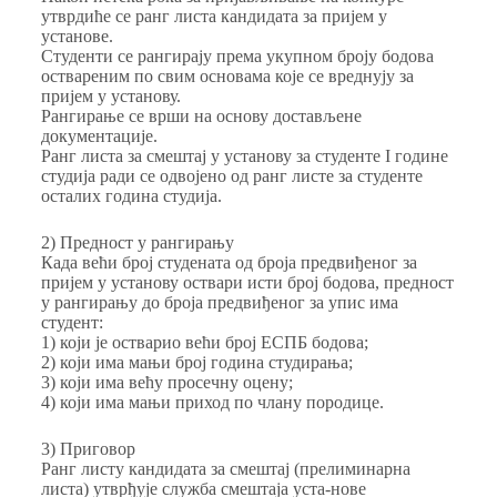
утврдиће се ранг листа кандидата за пријем у
установе.
Студенти се рангирају према укупном броју бодова
оствареним по свим основама које се вреднују за
пријем у установу.
Рангирање се врши на основу достављене
документације.
Ранг листа за смештај у установу за студенте I године
студија ради се одвојено од ранг листе за студенте
осталих година студија.
2) Предност у рангирању
Када већи број студената од броја предвиђеног за
пријем у установу оствари исти број бодова, предност
у рангирању до броја предвиђеног за упис има
студент:
1) који је остварио већи број ЕСПБ бодова;
2) који има мањи број година студирања;
3) који има већу просечну оцену;
4) који има мањи приход по члану породице.
3) Приговор
Ранг листу кандидата за смештај (прелиминарна
листа) утврђује служба смештаја уста-нове