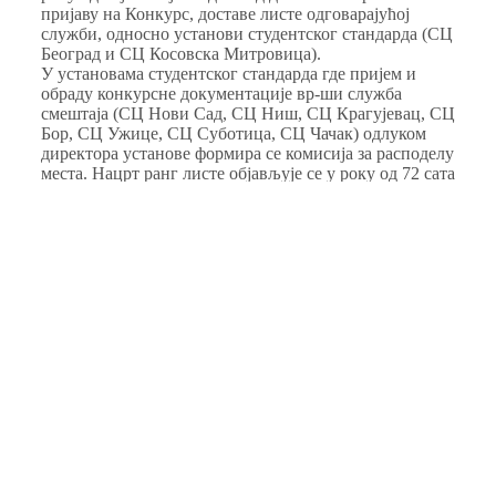
пријаву на Конкурс, доставе листе одговарајућој
служби, односно установи студентског стандарда (СЦ
Београд и СЦ Косовска Митровица).
У установама студентског стандарда где пријем и
обраду конкурсне документације вр-ши служба
смештаја (СЦ Нови Сад, СЦ Ниш, СЦ Крагујевац, СЦ
Бор, СЦ Ужице, СЦ Суботица, СЦ Чачак) одлуком
директора установе формира се комисија за расподелу
места. Нацрт ранг листе објављује се у року од 72 сата
од дана закључења конкурса, а коначна ранг листа у
законском року.
Установа, односно комисија не објављује јавно, на
ранг листи, следеће личне податке о студентима:
јединствени матични број грађана студента, адресу
њиховог становања, број телефона, као и нарочито
осетљиве податке о студентима.
4) Одлучивање
Јединствену одлуку о праву на смештај доноси
директор установе на основу коначне ранг листе,
најкасније у року од три дана од дана истека рока за
одлучивање о приговорима студената.
Одлука директора је коначна.
Установа објављује одлуку на својој огласној табли и